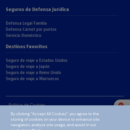
Seguros de Defensa Jurídica
Defensa Legal Familia
Defensa Carnet por puntos
Servicio Doméstico
Destinos Favoritos
Seguro de viaje a Estados Unidos
Seguro de viaje a Japón
Seguro de viaje a Reino Unido
Seguro de viaje a Marruecos
Política de Cookies
By clicking “Accept All Cookies”, you agree to the
Información Legal
storing of cookies on your device to enhance site
Términos y Condiciones de uso
navigation, analyze site usage, and assist in our