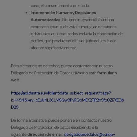
caso, el consentimiento prestado.
Intervención Humana y Decisiones
Automatizadas
: Obtener intervención humana,
expresar su punto de vista e impugnar decisiones
individuales automatizadas, incluida la elaboración de
perfiles, que produzcan efectos jurídicos en él o le
afecten significativamente.
Para ejercer estos derechos, puede contactar con nuestro
Delegado de Protección de Datos utilizando este
formulario
web
:
https://api.dastra.eu/v1/client/data-subject-request/page?
id=494&key=cEuU4L3CLMSQw8PyRQbMEK2TlR2h9fo0Zi7XEDb
D2S
De forma alternativa, puede ponerse en contacto nuestro
Delegado de Protección de datos escribiendo a la
siguiente
dirección de email
:
delegadoprotdatos@europ-