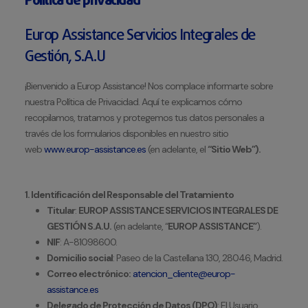
Política de privacidad
Europ Assistance Servicios Integrales de
Gestión, S.A.U
¡Bienvenido a Europ Assistance! Nos complace informarte sobre
nuestra Política de Privacidad. Aquí te explicamos cómo
recopilamos, tratamos y protegemos tus datos personales a
través de los formularios disponibles en nuestro sitio
web
www.europ-assistance.es
(en adelante, el
“Sitio Web”).
1. Identificación del Responsable del Tratamiento
Titular
:
EUROP ASSISTANCE SERVICIOS INTEGRALES DE
GESTIÓN S.A.U.
(en adelante, “
EUROP ASSISTANCE”
).
NIF
: A-81098600.
Domicilio social
: Paseo de la Castellana 130, 28046, Madrid.
Correo electrónico:
atencion_cliente@europ-
assistance.es
Delegado de Protección de Datos (DPO)
: El Usuario