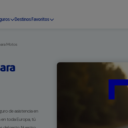
guros
Destinos Favoritos
para Motos
para
eguro de asistencia en
 en toda Europa, tú
 del resto. Nuestro