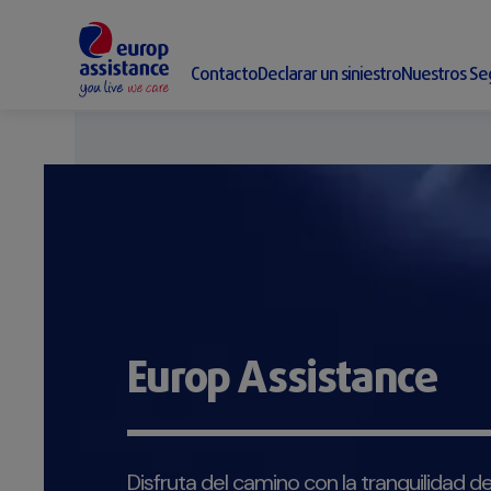
Contacto
Declarar un siniestro
Nuestros Se
Europ Assistance
Europ Assistance
Europ Assistance
Explora el mundo con la confianza de es
Disfruta del camino con la tranquilidad d
Olvídate de los trámites engorrosos y d