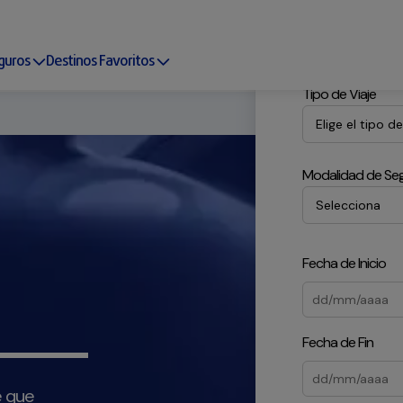
Viajes
Aut
guros
Destinos Favoritos
Tipo de Viaje
Modalidad de Se
Fecha de Inicio
Fecha de Fin
tar
e que
eja que un