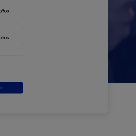
 años
 años